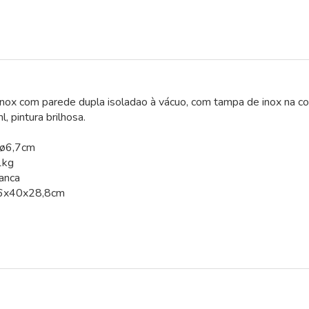
inox com parede dupla isoladao à vácuo, com tampa de inox na cor
 pintura brilhosa.
xø6,7cm
1kg
ranca
,6x40x28,8cm