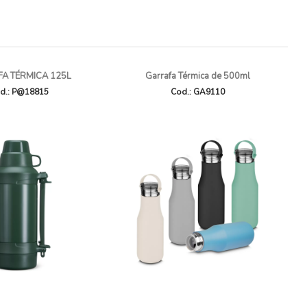
A TÉRMICA 125L
Garrafa Térmica de 500ml
d.: P@18815
Cod.: GA9110