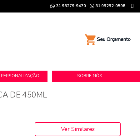
31 98279-9470
31 99292-0598
Seu Orçamento
E PERSONALIZAÇÃO
SOBRE NÓS
CA DE 450ML
Ver Similares