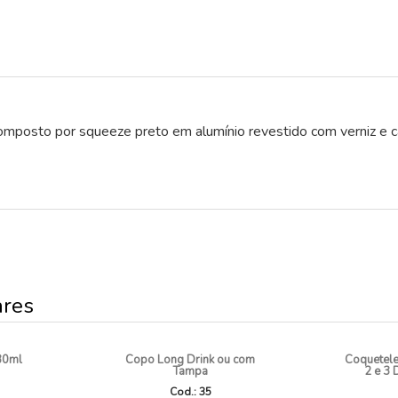
omposto por squeeze preto em alumínio revestido com verniz e c
ares
80ml
Copo Long Drink ou com
Coquetele
Tampa
2 e 3
Cod.: 35