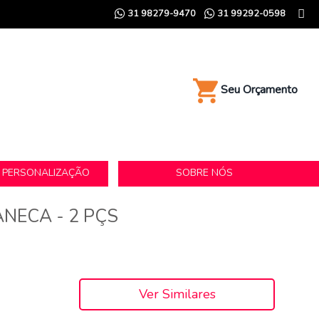
31 98279-9470
31 99292-0598
Seu Orçamento
E PERSONALIZAÇÃO
SOBRE NÓS
ANECA - 2 PÇS
Ver Similares