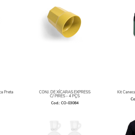
a Preta
CONJ. DE XÍCARAS EXPRESS
Kit Canec
C/ PIRES - 4 PÇS
Co
Cod.: CO-03084