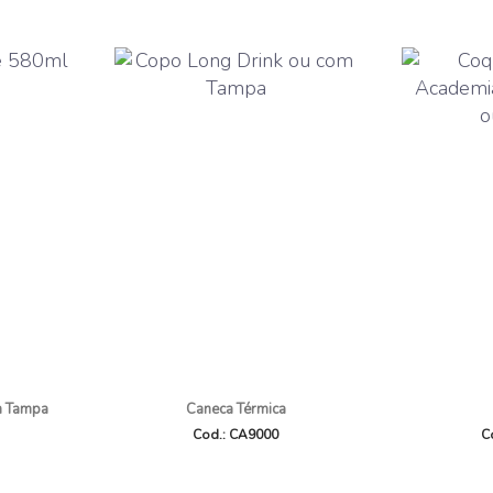
m Tampa
Caneca Térmica
Cod.: CA9000
C